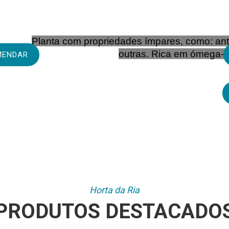
ça Já A Sua Enc
Já Fez A Sua 
Planta com propriedades ímpares, como: antiox
outras. Rica em ómega-3, 
MENDAR
Horta da Ria
PRODUTOS DESTACADO