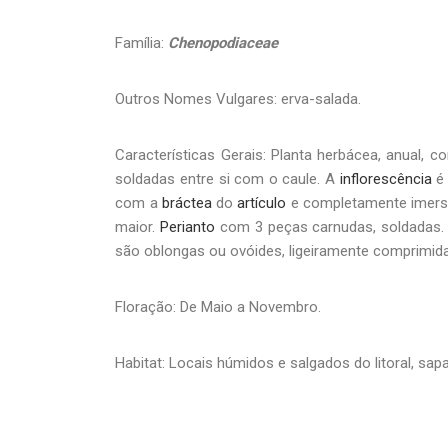
Família:
Chenopodiaceae
Outros Nomes Vulgares: erva-salada.
Características Gerais: Planta herbácea, anual,
soldadas entre si com o caule. A
inflorescência
com a
bráctea
do
artículo
e completamente imersos
maior.
Perianto
com 3 peças carnudas, soldadas.
são oblongas ou ovóides, ligeiramente comprimi
Floração: De Maio a Novembro.
Habitat: Locais húmidos e salgados do litoral, sapa