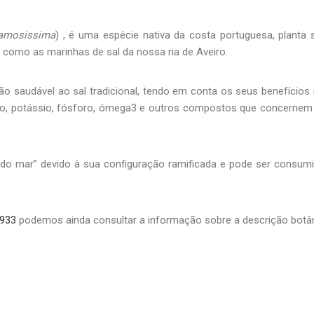
ramosissima
) , é uma espécie nativa da costa portuguesa, plant
 como as marinhas de sal da nossa ria de Aveiro.
o saudável ao sal tradicional, tendo em conta os seus benefícios 
, potássio, fósforo, ómega3 e outros compostos que concernem à p
o do mar” devido à sua configuração ramificada e pode ser consu
=933
podemos ainda consultar a informação sobre a descrição botân