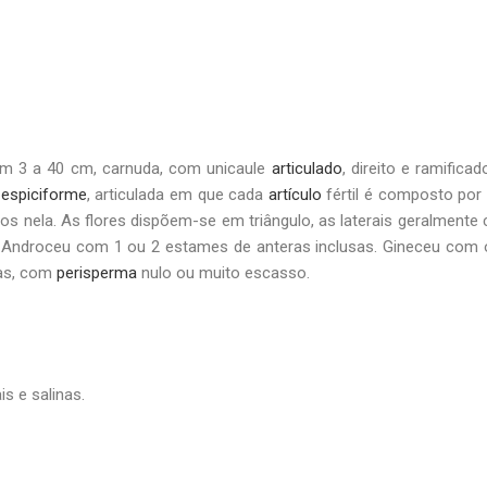
 com 3 a 40 cm, carnuda, com unicaule
articulado
, direito e ramific
é
espiciforme
, articulada em que cada
artículo
fértil é composto por
 nela. As flores dispõem-se em triângulo, as laterais geralmente co
 Androceu com 1 ou 2 estames de anteras inclusas. Gineceu com 
das, com
perisperma
nulo ou muito escasso.
is e salinas.