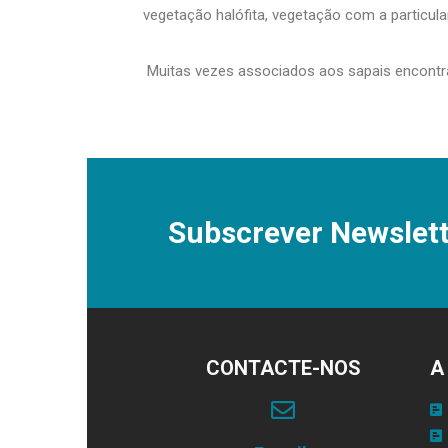
vegetação halófita, vegetação com a particul
Muitas vezes associados aos sapais encon
Subscrever Newslett
CONTACTE-NOS
A