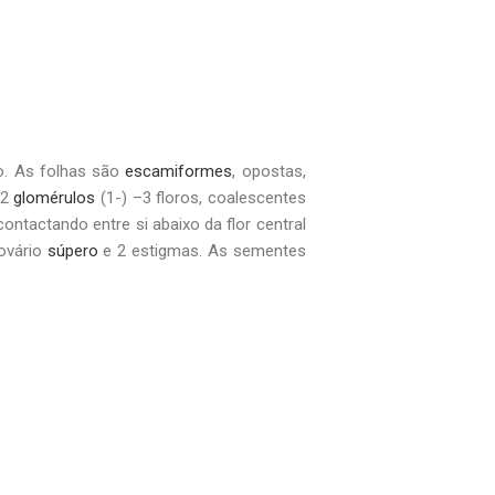
ado. As folhas são
escamiformes
, opostas,
 2
glomérulos
(1-) –3 floros, coalescentes
ntactando entre si abaixo da flor central
ovário
súpero
e 2 estigmas. As sementes