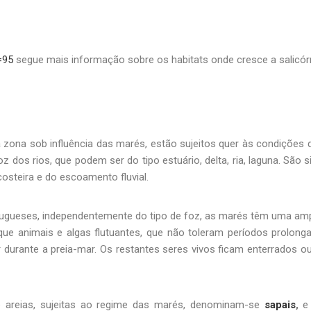
=95
segue mais informação sobre os habitats onde cresce a salicórn
 zona sob influência das marés, estão sujeitos quer às condições d
 dos rios, que podem ser do tipo estuário, delta, ria, laguna. São s
costeira e do escoamento fluvial.
tugueses, independentemente do tipo de foz, as marés têm uma amp
a que animais e algas flutuantes, que não toleram períodos prolo
r durante a preia-mar. Os restantes seres vivos ficam enterrados o
 e areias, sujeitas ao regime das marés, denominam-se
sapais
,
e 