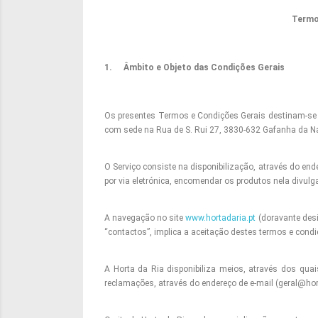
Termo
1.
Âmbito e Objeto das Condições Gerais
Os presentes Termos e Condições Gerais destinam-se a 
com sede na Rua de S. Rui 27, 3830-632 Gafanha da Na
O Serviço consiste na disponibilização, através do en
por via eletrónica, encomendar os produtos nela divulg
A navegação no site
www.hortadaria.pt
(doravante desi
“contactos”, implica a aceitação destes termos e condi
A Horta da Ria disponibiliza meios, através dos quai
reclamações, através do endereço de e-mail (geral@ho