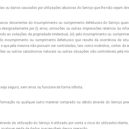
das ou danos causados por utilizações abusivas do Serviço que lhe não sejam diret
danos decorrentes do incumprimento ou cumprimento defeituoso do Serviço quando
o designadamente por (i) erros, omissões ou outras imprecisões relativos às info
uindo as violações da propriedade intelectual, (iii) pelo incumprimento ou cumpri
pelo incumprimento ou cumprimento defeituoso que resulte da ocorrência de sit
ia e que pela mesma não possam ser controladas, tais como incêndios, cortes de en
ões ou outros cataclismos naturais ou outras situações não controláveis pela 
 seja seguro, sem erros ou funcione de forma infinita;
nformação ou qualquer outro material comprado ou obtido através do Serviço pree
través da utilização do Serviço é utilizado por conta e risco do utilizador/clien
r qualquer perda de dados que resultem dessa operação.