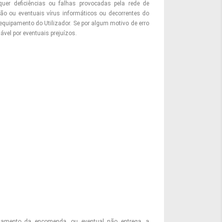
er deficiências ou falhas provocadas pela rede de
ão ou eventuais vírus informáticos ou decorrentes do
equipamento do Utilizador. Se por algum motivo de erro
ável por eventuais prejuízos.
ssamento da encomenda, ou eventual não entrega, a