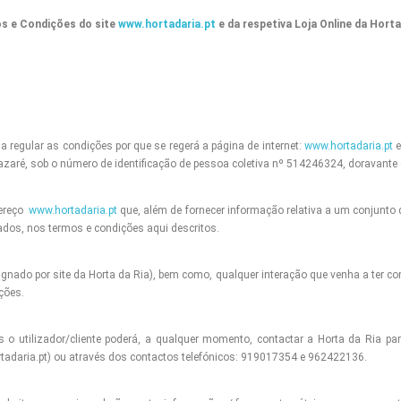
s e Condições do site
www.hortadaria.pt
e da respetiva Loja Online da
Horta
regular as condições por que se regerá a página de internet:
www.hortadaria.pt
e
zaré, sob o número de identificação de pessoa coletiva nº 514246324, doravante 
dereço
www.hortadaria.pt
que, além de fornecer informação relativa a um conjunto d
ados, nos termos e condições aqui descritos.
gnado por site da Horta da Ria), bem como, qualquer interação que venha a ter 
ções.
s o utilizador/cliente poderá, a qualquer momento, contactar a Horta da Ria pa
rtadaria.pt) ou através dos contactos telefónicos: 919017354 e 962422136.