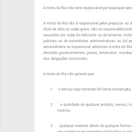
A Horta da Ria não será responsável por quaisquer per
A Horta da Ria não é responsável pelos prejuízos ou 
título de dolo ou culpa grave, não se responsabilizand
causados por culpa do Utilizador ou de terceiros, incl
judiciais ou de autoridades administrativas ou (iv) 
extraordinária ou imprevisível, exteriores à Horta da R
decisões governamentais, greves, terramotos, inundaç
das obrigações assumidas.
A Horta da Ria não garante que:
1.
o Serviço seja fornecido de forma ininterrupta,
2.
a qualidade de qualquer produto, serviço, i
mesmo;
3.
qualquer material obtido de qualquer forma a
seu sistema e equipamento informático ou po