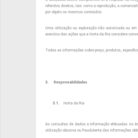
referidos direitos, tais como a reprodução, a comerc
por objeto os mesmos conteúdos.
Uma utilização ou exploração não autorizada ou em i
exercício das ações que a Horta da Ria considere conv
Todas as informações sobre preço, produtos, especific
5.
Responsabilidades
5.1.
Horta da Ria
As consultas de dados e informação efetuadas no âmbi
utilização abusiva ou fraudulenta das informações obt