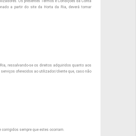
utilizadores. Os presentes Termos e Condições da Conta
ionado a partir do site da Horta da Ria, deverá tomar
 Ria, ressalvando-se os direitos adquiridos quanto aos
erviços oferecidos ao utilizador/cliente que, caso não
e corrigidos sempre que estes ocorram.