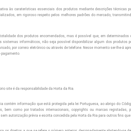
tiva às caraterísticas essenciais dos produtos mediante descrições técnicas par
ializados, em rigoroso respeito pelos melhores padrões do mercado, transmitind
a totalidade dos produtos encomendados, mas é possível que, em determinados ca
 sistemas informáticos, não seja possível disponibilizar algum dos produtos pe
avisado, por correio eletrónico ou através de telefone. Nesse momento ser-lhe-á a
vo pagamento.
prio site é da responsabilidade da Horta da Ria.
 Ria contém informação que está protegida pela lei Portuguesa, ao abrigo do Códig
eis, bem como por tratados internacionais, copyrights ou marcas registadas, p
em autorização prévia e escrita concedida pela Horta da Ria para outros fins que
egra os direitos a que se refere o número anterior, designadamente abstendo-se de