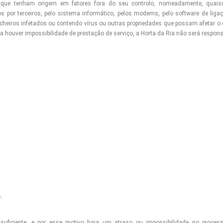
 que tenham origem em fatores fora do seu controlo, nomeadamente, quaisqu
por terceiros, pelo sistema informático, pelos modems, pelo software de ligaç
cheiros infetados ou contendo vírus ou outras propriedades que possam afetar o 
ia houver impossibilidade de prestação de serviço, a Horta da Ria não será respons
.
nsuficiente, e por esse motivo haja um atraso ou impossibilidade no proce