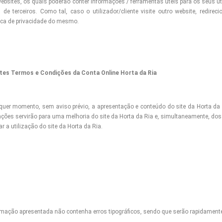
 websites, os quais poderão conter informações / ferramentas úteis para os seus 
de terceiros. Como tal, caso o utilizador/cliente visite outro website, redirec
tica de privacidade do mesmo.
ntes Termos e Condições da Conta Online Horta da Ria
alquer momento, sem aviso prévio, a apresentação e conteúdo do site da Horta da
ções servirão para uma melhoria do site da Horta da Ria e, simultaneamente, dos s
 a utilização do site da Horta da Ria.
ormação apresentada não contenha erros tipográficos, sendo que serão rapidament