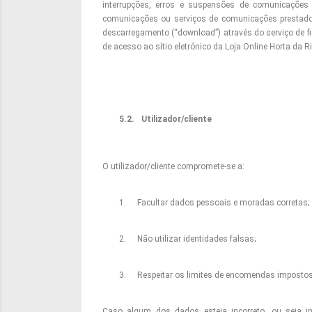
interrupções, erros e suspensões de comunicações
comunicações ou serviços de comunicações prestados 
descarregamento (“download”) através do serviço de fi
de acesso ao sítio eletrónico da Loja Online Horta da R
5.2.
Utilizador/cliente
O utilizador/cliente compromete-se a:
1.
Facultar dados pessoais e moradas corretas;
2.
Não utilizar identidades falsas;
3.
Respeitar os limites de encomendas impostos
Caso algum dos dados esteja incorreto, ou seja i