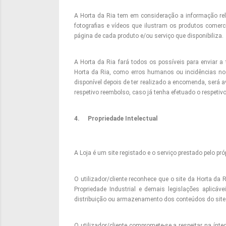
A Horta da Ria tem em consideração a informação rela
fotografias e vídeos que ilustram os produtos comerc
página de cada produto e/ou serviço que disponibiliza.
A Horta da Ria fará todos os possíveis para enviar 
Horta da Ria, como erros humanos ou incidências nos
disponível depois de ter realizado a encomenda, será 
respetivo reembolso, caso já tenha efetuado o respeti
4.
Propriedade Intelectual
A Loja é um site registado e o serviço prestado pelo pró
O utilizador/cliente reconhece que o site da Horta da
Propriedade Industrial e demais legislações aplicáv
distribuição ou armazenamento dos conteúdos do site s
O utilizador/cliente compromete-se a respeitar na ínt