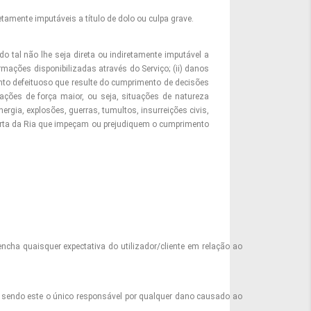
amente imputáveis a título de dolo ou culpa grave.
 tal não lhe seja direta ou indiretamente imputável a
rmações disponibilizadas através do Serviço; (ii) danos
mento defeituoso que resulte do cumprimento de decisões
uações de força maior, ou seja, situações de natureza
ergia, explosões, guerras, tumultos, insurreições civis,
Horta da Ria que impeçam ou prejudiquem o cumprimento
ncha quaisquer expectativa do utilizador/cliente em relação ao
te, sendo este o único responsável por qualquer dano causado ao