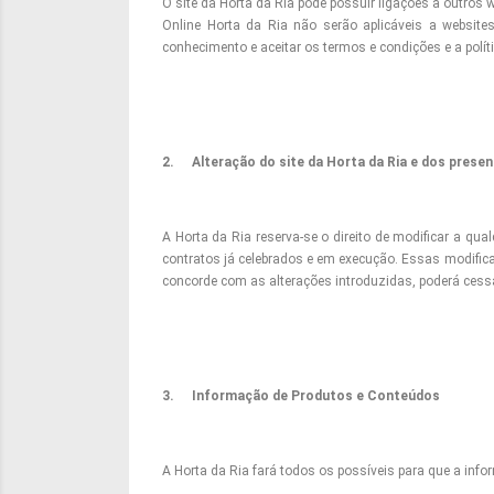
O site da Horta da Ria pode possuir ligações a outros
Online Horta da Ria não serão aplicáveis a websites 
conhecimento e aceitar os termos e condições e a polí
2.
Alteração do site da Horta da Ria e dos prese
A Horta da Ria reserva-se o direito de modificar a qu
contratos já celebrados e em execução. Essas modifica
concorde com as alterações introduzidas, poderá cessar
3.
Informação de Produtos e Conteúdos
A Horta da Ria fará todos os possíveis para que a inf