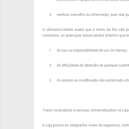
4.
nenhum conselho ou informação, quer oral quer
O utilizador/cliente aceita que a Horta da Ria não
conteúdos, ou quaisquer outras perdas (mesmo que tenh
1.
do uso ou impossibilidade de uso do Serviço;
2.
da dificuldade de obtenção de qualquer substi
3.
do acesso ou modificação não autorizado a 
Todos os produtos e serviços comercializados na Loja 
A Loja possui os adequados níveis de segurança, contud