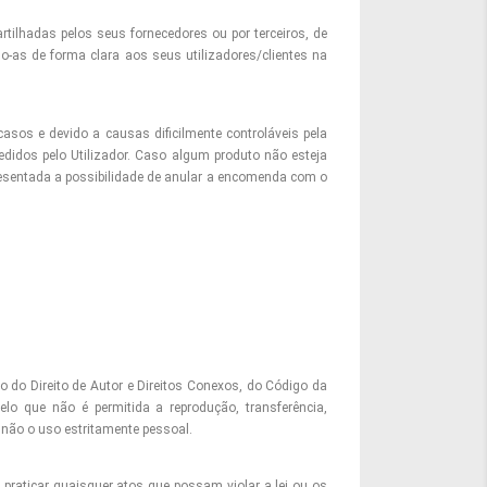
tilhadas pelos seus fornecedores ou por terceiros, de
o-as de forma clara aos seus utilizadores/clientes na
sos e devido a causas dificilmente controláveis pela
didos pelo Utilizador. Caso algum produto não esteja
presentada a possibilidade de anular a encomenda com o
o do Direito de Autor e Direitos Conexos, do Código da
elo que não é permitida a reprodução, transferência,
 não o uso estritamente pessoal.
 praticar quaisquer atos que possam violar a lei ou os