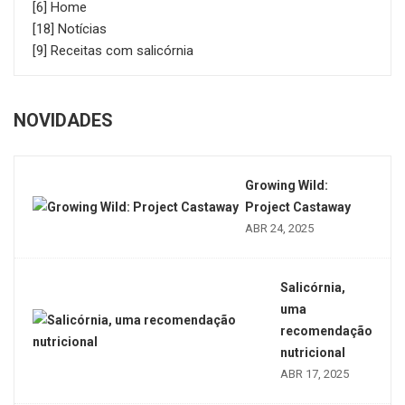
[6] Home
[18] Notícias
[9] Receitas com salicórnia
NOVIDADES
Growing Wild:
Project Castaway
ABR 24, 2025
Salicórnia,
uma
recomendação
nutricional
ABR 17, 2025