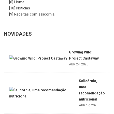
[6] Home
[18] Notícias
[9] Receitas com salicórnia
NOVIDADES
Growing Wild:
Project Castaway
ABR 24, 2025
Salicórnia,
uma
recomendação
nutricional
ABR 17, 2025