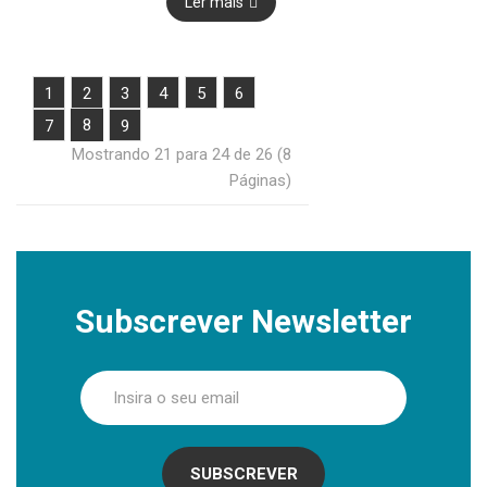
Ler mais
1
2
3
4
5
6
8
7
9
Mostrando 21 para 24 de 26 (8
Páginas)
Subscrever Newsletter
SUBSCREVER