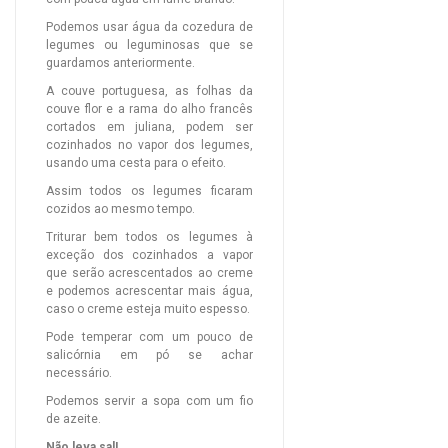
Podemos usar água da cozedura de
legumes ou leguminosas que se
guardamos anteriormente.
A couve portuguesa, as folhas da
couve flor e a rama do alho francês
cortados em juliana, podem ser
cozinhados no vapor dos legumes,
usando uma cesta para o efeito.
Assim todos os legumes ficaram
cozidos ao mesmo tempo.
Triturar bem todos os legumes à
exceção dos cozinhados a vapor
que serão acrescentados ao creme
e podemos acrescentar mais água,
caso o creme esteja muito espesso.
Pode temperar com um pouco de
salicórnia em pó se achar
necessário.
Podemos servir a sopa com um fio
de azeite.
Não leva sal!