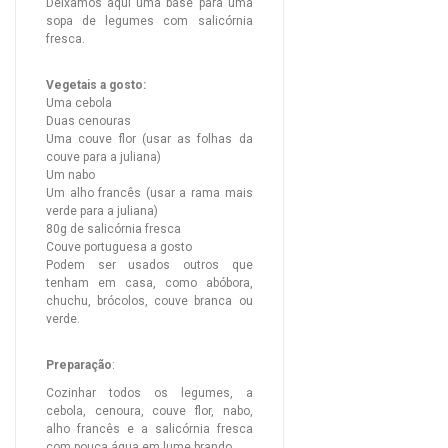
Deixamos aqui uma base para uma
sopa de legumes com salicórnia
fresca.
Vegetais a gosto:
Uma cebola
Duas cenouras
Uma couve flor (usar as folhas da
couve para a juliana)
Um nabo
Um alho francês (usar a rama mais
verde para a juliana)
80g de salicórnia fresca
Couve portuguesa a gosto
Podem ser usados outros que
tenham em casa, como abóbora,
chuchu, brócolos, couve branca ou
verde.
Preparação
:
Cozinhar todos os legumes, a
cebola, cenoura, couve flor, nabo,
alho francês e a salicórnia fresca
com pouca água em lume brando.