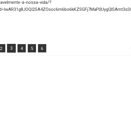
avelmente-a-nossa-vida/?
lid=IwAR31g8JOQI2SA4ZOsoc6m6bo6kKZSGFj7MaP0UygQlSAmt3s
3
2
4
5
6