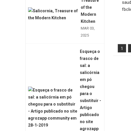
Treasure
saud
of the
fbc
Modern
Kitchen
MAR 03,
2025
1
Esqueça o
frasco de
sal: a
salicórnia
em pó
chegou
para o
substituir -
Artigo
publicado
no site
agrozapp