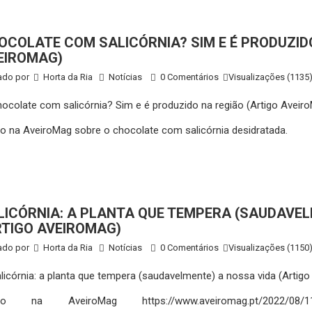
OCOLATE COM SALICÓRNIA? SIM E É PRODUZID
EIROMAG)
ado por
Horta da Ria
Notícias
0 Comentários
Visualizações (1135
go na AveiroMag sobre o chocolate com salicórnia desidratada.
LICÓRNIA: A PLANTA QUE TEMPERA (SAUDAVEL
RTIGO AVEIROMAG)
ado por
Horta da Ria
Notícias
0 Comentários
Visualizações (1150
igo na AveiroMag https://www.aveiromag.pt/2022/08/11/sal