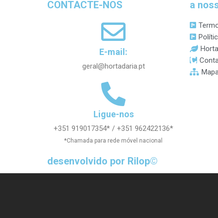
CONTACTE-NOS
a nos
Termo
Políti
Horta
E-mail:
Conta
geral@hortadaria.pt
Mapa
Ligue-nos
+351 919017354* / +351 962422136*
*Chamada para rede móvel nacional
desenvolvido por Rilop©