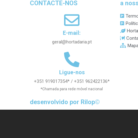
CONTACTE-NOS
a nos
Termo
Políti
Horta
E-mail:
Conta
geral@hortadaria.pt
Mapa
Ligue-nos
+351 919017354* / +351 962422136*
*Chamada para rede móvel nacional
desenvolvido por Rilop©